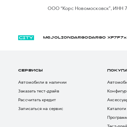
ООО “Корс Новомосковск”, ИНН 71
M6
JOLION
DARGO
DARGO Х
F7
F7x
СЕРВИСЫ
ПОКУП
Автомобили в наличии
Автомоби
Заказать тест-драйв
Конфигур
Рассчитать кредит
Аксессуа
Записаться на сервис
Каталоги
Програм
Тест-дра