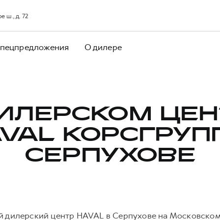
ш., д. 72
пецпредложения
О дилере
ДИЛЕРСКОМ ЦЕН
VAL КОРСГРУП
СЕРПУХОВЕ
й дилерский центр HAVAL в Серпухове на Московском 