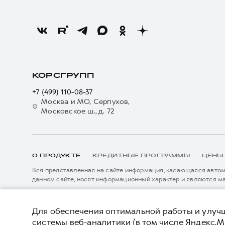
КОРСГРУПП
+7 (499) 110-08-37
Москва и МО, Серпухов,
Московское ш., д. 72
О ПРОДУКТЕ
КРЕДИТНЫЕ ПРОГРАММЫ
ЦЕНЫ
Вся представленная на сайте информация, касающаяся автомо
данном сайте, носят информационный характер и являются м
подробной информации просьба обращаться к ближайшему офиц
****На некоторых автомобилях HAVAL может отсутствовать с
Показать все
данном сайте информация может быть изменена в любое врем
*5 лет поддержки включают 3 года гарантии и 2 года дополни
Для обеспечения оптимальной работы и улучш
описанных в сервисной книжке владельца автомобиля и на да
системы веб-аналитики (в том числе Яндекс.М