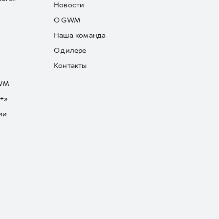
Новости
О GWM
Наша команда
О дилере
Контакты
GWM
+»
ии