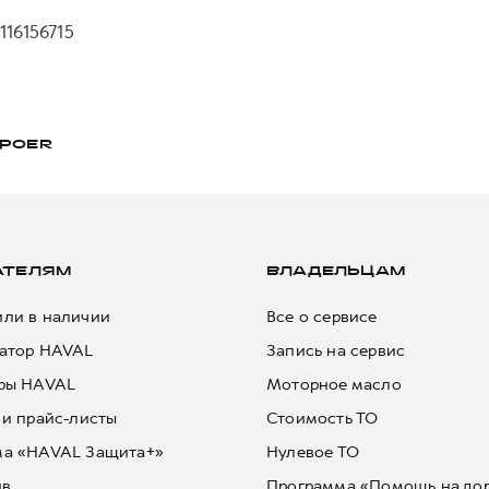
16156715
POER
АТЕЛЯМ
ВЛАДЕЛЬЦАМ
ли в наличии
Все о сервисе
атор HAVAL
Запись на сервис
ры HAVAL
Моторное масло
 и прайс-листы
Стоимость ТО
ма «HAVAL Защита+»
Нулевое ТО
йв
Программа «Помощь на до