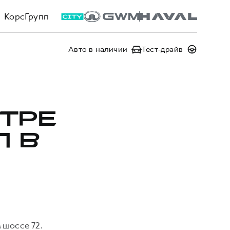
КорсГрупп
Авто в наличии
Тест-драйв
ТРЕ
П В
шоссе 72.