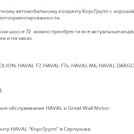
упному автомобильному холдингу КорсГрупп с хороше
ентоориентированности.
ом шоссе 72 можно приобрести все актуальные моде
и и на заказ.
JOLION, HAVAL F7, HAVAL F7x, HAVAL M6, HAVAL DAR
;
ное обслуживание HAVAL и Great Wall Motor.
нтр HAVAL “КорсГрупп” в Серпухове.