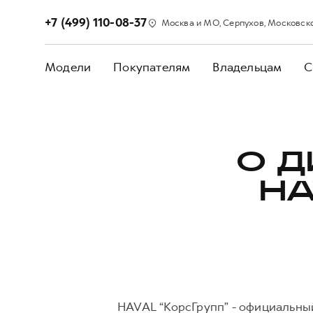
+7 (499) 110-08-37
Москва и МО, Серпухов, Московское 
Модели
Покупателям
Владельцам
С
О 
HA
HAVAL “КорсГрупп” - официальны