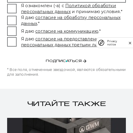
Я ознакомлен (-а) с
Политикой обработки
персональных данных
и принимаю условия.
*
Я даю
согласие на обработку персональных
данных
.
*
Я даю
согласие на коммуникацию
.
*
Я даю
согласие на предоставление
Privacy
персональных данных третьим лицам.
*
notice
ПОДПИСАТЬСЯ
* Все поля, отмеченные звездочкой, являются обязательными
для заполнения.
ЧИТАЙТЕ ТАКЖЕ