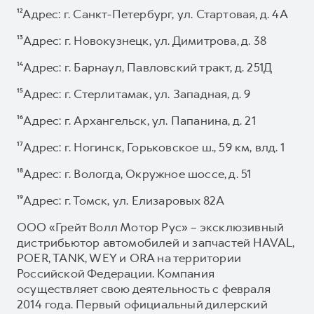
¹²Адрес: г. Санкт-Петербург, ул. Стартовая, д. 4А
¹³Адрес: г. Новокузнецк, ул. Димитрова, д. 38
¹⁴Адрес: г. Барнаул, Павловский тракт, д. 251Д
¹⁵Адрес: г. Стерлитамак, ул. Западная, д. 9
¹⁶Адрес: г. Архангельск, ул. Папанина, д. 21
¹⁷Адрес: г. Ногинск, Горьковское ш., 59 км, влд. 1
¹⁸Адрес: г. Вологда, Окружное шоссе, д. 51
¹⁹Адрес: г. Томск, ул. Елизаровых 82А
ООО «Грейт Волл Мотор Рус» – эксклюзивный
дистрибьютор автомобилей и запчастей HAVAL,
POER, TANK, WEY и ORA на территории
Российской Федерации. Компания
осуществляет свою деятельность с февраля
2014 года. Первый официальный дилерский