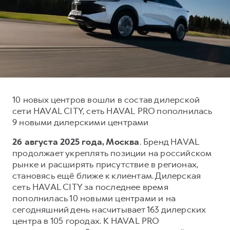
Тест-драйв
СЕРВИСНОЕ ОБСЛУЖИВАНИЕ
Наша команда
Трейд-ин
Нулевое ТО
О дилере
DARGO
DARGO X
Программа «Помощь на дороге»
Контакты
от 3 199 000 ₽
от 3 499 000 ₽
КРЕДИТ И СТРАХОВАНИЕ
Регламенты технического обслуживания
Кредитный калькулятор
Электронный ПТС
Страхование
10 новых центров вошли в состав дилерской
сети HAVAL CITY, сеть HAVAL PRO пополнилась
Кредит
ПОДДЕРЖКА
9 новыми дилерскими центрами
F7
F7X
GWM Безопасность
от 2 899 000 ₽
от 3 599 000 ₽
26 августа 2025 года, Москва
. Бренд HAVAL
КОРПОРАТИВНЫМ КЛИЕНТАМ
Гарантия HAVAL
продолжает укреплять позиции на российском
рынке и расширять присутствие в регионах,
Для малого бизнеса
Мобильное приложение GWM
становясь ещё ближе к клиентам. Дилерская
Корпоративным клиентам
Программа «HAVAL Защита+»
сеть HAVAL CITY за последнее время
пополнилась 10 новыми центрами и на
Крупным корпоративным клиентам
Руководства по эксплуатации
POER
сегодняшний день насчитывает 163 дилерских
от 3 449 000 ₽
Система управления автопарком
Подписки
центра в 105 городах. К HAVAL PRO