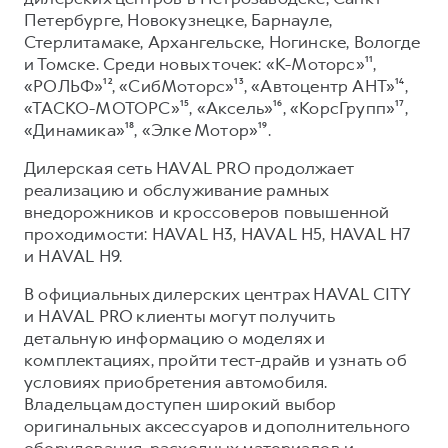
Петербурге, Новокузнецке, Барнауле,
Стерлитамаке, Архангельске, Ногинске, Вологде
и Томске. Среди новых точек: «К-Моторс»¹¹,
«РОЛЬФ»¹², «СибМоторс»¹³, «Автоцентр АНТ»¹⁴,
«ТАСКО-МОТОРС»¹⁵, «Аксель»¹⁶, «КорсГрупп»¹⁷,
«Динамика»¹⁸, «Элке Мотор»¹⁹.
Дилерская сеть HAVAL PRO продолжает
реализацию и обслуживание рамных
внедорожников и кроссоверов повышенной
проходимости: HAVAL H3, HAVAL H5, HAVAL H7
и HAVAL H9.
В официальных дилерских центрах HAVAL CITY
и HAVAL PRO клиенты могут получить
детальную информацию о моделях и
комплектациях, пройти тест-драйв и узнать об
условиях приобретения автомобиля.
Владельцам доступен широкий выбор
оригинальных аксессуаров и дополнительного
оборудования, расходных материалов и