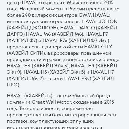
центр HAVAL открылся в Москве в июне 2015
года. На данный момент в России представлено
более 240 дилерских центров GWM HAVAL:
интеллектуальные кроссоверы HAVAL JOLION
(ХАВЕЙЛ ДЖО́ЛИОН), HAVAL DARGO (ХАВЕЙЛ
ДА́РГО) HAVAL М6 (ХАВЕЙЛ M6), HAVAL F7
(ХАВЕЙЛ Ф7) и HAVAL F7x (ХАВЕЙЛ Ф7 Икс)
представлены в дилерской сети HAVAL CITY
(ХАВЕЙЛ СИТИ), а кроссоверы повышенной
проходимости и рамные внедорожники бренда
HAVAL H3 (ХАВЕЙЛ Эйч 3), HAVAL H9 (ХАВЕЙЛ
Эйч 9), HAVAL H5 (ХАВЕЙЛ Эйч 5) и HAVAL H7
(ХАВЕЙЛ Эйч 7) – в сети HAVAL PRO (ХАВЕЙЛ
ПРО).
HAVAL («ХАВЕЙЛ») – автомобильный бренд
компании Great Wall Motor, созданный в 2013
году. Технологичность, современная
производственная база, интегрированная сеть
поставок комплектующих от лучших
иностранных производителей являются