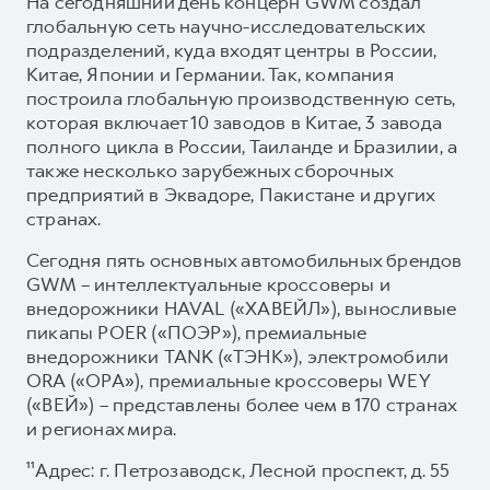
На сегодняшний день концерн GWM создал
глобальную сеть научно-исследовательских
подразделений, куда входят центры в России,
Китае, Японии и Германии. Так, компания
построила глобальную производственную сеть,
которая включает 10 заводов в Китае, 3 завода
полного цикла в России, Таиланде и Бразилии, а
также несколько зарубежных сборочных
предприятий в Эквадоре, Пакистане и других
странах.
Сегодня пять основных автомобильных брендов
GWM – интеллектуальные кроссоверы и
внедорожники HAVAL («ХАВЕЙЛ»), выносливые
пикапы POER («ПОЭР»), премиальные
внедорожники TANK («ТЭНК»), электромобили
ORA («ОРА»), премиальные кроссоверы WEY
(«ВЕЙ») – представлены более чем в 170 странах
и регионах мира.
¹¹Адрес: г. Петрозаводск, Лесной проспект, д. 55