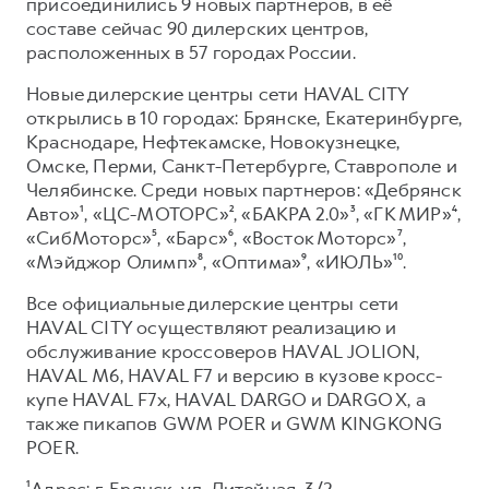
Сервис для корпоративных клиентов
присоединились 9 новых партнеров, в её
составе сейчас 90 дилерских центров,
HAVAL Лизинг
АКСЕССУАРЫ HAVAL
расположенных в 57 городах России.
Автомобильные аксессуары
Новые дилерские центры сети HAVAL CITY
АКСЕССУАРЫ HAVAL
Коллекция CITY
открылись в 10 городах: Брянске, Екатеринбурге,
Краснодаре, Нефтекамске, Новокузнецке,
Автомобильные аксессуары
Коллекция Базовая
Омске, Перми, Санкт-Петербурге, Ставрополе и
Коллекция CITY
Коллекция Детская
Челябинске. Среди новых партнеров: «Дебрянск
Авто»¹, «ЦС-МОТОРС»², «БАКРА 2.0»³, «ГК МИР»⁴,
Коллекция Базовая
«СибМоторс»⁵, «Барс»⁶, «Восток Моторс»⁷,
Коллекция Детская
«Мэйджор Олимп»⁸, «Оптима»⁹, «ИЮЛЬ»¹⁰.
Все официальные дилерские центры сети
HAVAL CITY осуществляют реализацию и
обслуживание кроссоверов HAVAL JOLION,
HAVAL М6, HAVAL F7 и версию в кузове кросс-
купе HAVAL F7x, HAVAL DARGO и DARGO X, а
также пикапов GWM POER и GWM KINGKONG
POER.
¹Адрес: г. Брянск, ул. Литейная, 3/2