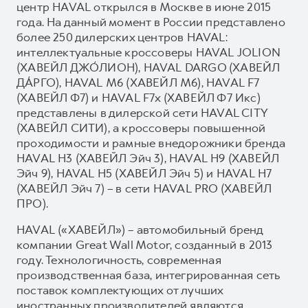
центр HAVAL открылся в Москве в июне 2015
года. На данный момент в России представлено
более 250 дилерских центров HAVAL:
интеллектуальные кроссоверы HAVAL JOLION
(ХАВЕЙЛ ДЖО́ЛИОН), HAVAL DARGO (ХАВЕЙЛ
ДА́РГО), HAVAL М6 (ХАВЕЙЛ M6), HAVAL F7
(ХАВЕЙЛ Ф7) и HAVAL F7x (ХАВЕЙЛ Ф7 Икс)
представлены в дилерской сети HAVAL CITY
(ХАВЕЙЛ СИТИ), а кроссоверы повышенной
проходимости и рамные внедорожники бренда
HAVAL H3 (ХАВЕЙЛ Эйч 3), HAVAL H9 (ХАВЕЙЛ
Эйч 9), HAVAL H5 (ХАВЕЙЛ Эйч 5) и HAVAL H7
(ХАВЕЙЛ Эйч 7) – в сети HAVAL PRO (ХАВЕЙЛ
ПРО).
HAVAL («ХАВЕЙЛ») – автомобильный бренд
компании Great Wall Motor, созданный в 2013
году. Технологичность, современная
производственная база, интегрированная сеть
поставок комплектующих от лучших
иностранных производителей являются