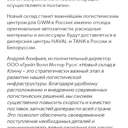
Сервис для корпоративных клиентов
осуществляется поэтапно.
HAVAL Лизинг
АКСЕССУАРЫ HAVAL
Новый склад станет важнейшим логистическим
Автомобильные аксессуары
центром для GWM в России: именно отсюда
оригинальные автозапчасти, расходные
АКСЕССУАРЫ HAVAL
Коллекция CITY
материалы и аксессуары будут доставляться в
Автомобильные аксессуары
Коллекция Базовая
дилерские центры HAVAL и TANK в России и
Коллекция CITY
Коллекция Детская
Белоруссии.
Коллекция Базовая
Андрей Акифьев, исполнительный директор
ООО «Грейт Волл Мотор Рус»:
«Новый склад в
Коллекция Детская
Клину – это стратегически важный этап в
развитии нашей логистической
инфраструктуры. Благодаря удобному
расположению и внедрению современных
логистических решений, мы сможем
существенно повысить скорость и качество
поставок запчастей дилерам по всей стране.
Это позволит обеспечить своевременное
поступление необходимых деталей и
минимизировать время ожидания для наших