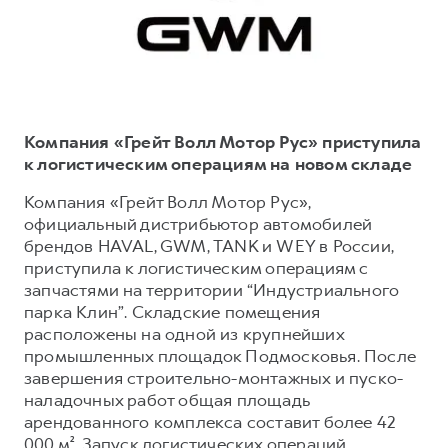
Тест-драйв
СЕРВИСНОЕ ОБСЛУЖИВАНИЕ
Наша команда
Трейд-ин
Нулевое ТО
О дилере
DARGO
DARGO X
Программа «Помощь на дороге»
Контакты
от 3 199 000 ₽
от 3 499 000 ₽
КРЕДИТ И СТРАХОВАНИЕ
Регламенты технического обслуживания
Компания «Грейт Волл Мотор Рус» приступила
Кредитный калькулятор
Электронный ПТС
к логистическим операциям на новом складе
Страхование
Компания «Грейт Волл Мотор Рус»,
официальный дистрибьютор автомобилей
Кредит
ПОДДЕРЖКА
брендов HAVAL, GWM, TANK и WEY в России,
F7
F7X
GWM Безопасность
от 2 899 000 ₽
от 3 599 000 ₽
приступила к логистическим операциям с
запчастями на территории “Индустриального
КОРПОРАТИВНЫМ КЛИЕНТАМ
Гарантия HAVAL
парка Клин”. Складские помещения
Для малого бизнеса
Мобильное приложение GWM
расположены на одной из крупнейших
Корпоративным клиентам
Программа «HAVAL Защита+»
промышленных площадок Подмосковья. После
завершения строительно-монтажных и пуско-
Крупным корпоративным клиентам
Руководства по эксплуатации
наладочных работ общая площадь
POER
от 3 449 000 ₽
Система управления автопарком
Подписки
арендованного комплекса составит более 42
000 м². Запуск логистических операций