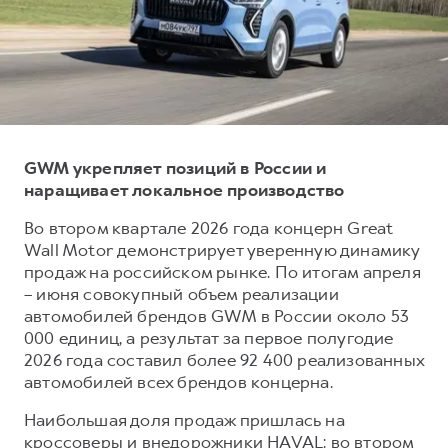
Тест-драйв
СЕРВИСНОЕ ОБСЛУЖИВАНИЕ
Наша команда
Трейд-ин
Нулевое ТО
О дилере
DARGO
DARGO X
Программа «Помощь на дороге»
Контакты
от 3 199 000 ₽
от 3 499 000 ₽
КРЕДИТ И СТРАХОВАНИЕ
Регламенты технического обслуживания
Кредитный калькулятор
Электронный ПТС
GWM укрепляет позиций в России и
наращивает локальное производство
Страхование
Кредит
ПОДДЕРЖКА
Во втором квартале 2026 года концерн Great
F7
F7X
Wall Motor демонстрирует уверенную динамику
GWM Безопасность
от 2 899 000 ₽
от 3 599 000 ₽
продаж на российском рынке. По итогам апреля
КОРПОРАТИВНЫМ КЛИЕНТАМ
Гарантия HAVAL
– июня совокупный объем реализации
автомобилей брендов GWM в России около 53
Для малого бизнеса
Мобильное приложение GWM
000 единиц, а результат за первое полугодие
Корпоративным клиентам
Программа «HAVAL Защита+»
2026 года составил более 92 400 реализованных
автомобилей всех брендов концерна.
Крупным корпоративным клиентам
Руководства по эксплуатации
POER
от 3 449 000 ₽
Система управления автопарком
Подписки
Наибольшая доля продаж пришлась на
кроссоверы и внедорожники HAVAL: во втором