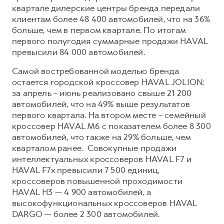
Сервис для корпоративных клиентов
квартале дилерские центры бренда передали
HAVAL Лизинг
АКСЕССУАРЫ HAVAL
клиентам более 48 400 автомобилей, что на 36%
больше, чем в первом квартале. По итогам
Автомобильные аксессуары
первого полугодия суммарные продажи HAVAL
АКСЕССУАРЫ HAVAL
Коллекция CITY
превысили 84 000 автомобилей.
Автомобильные аксессуары
Коллекция Базовая
Самой востребованной моделью бренда
остается городской кроссовер HAVAL JOLION:
Коллекция CITY
Коллекция Детская
за апрель – июнь реализовано свыше 21 200
Коллекция Базовая
автомобилей, что на 49% выше результатов
Коллекция Детская
первого квартала. На втором месте – семейный
кроссовер HAVAL M6 с показателем более 8 300
автомобилей, что также на 29% больше, чем
кварталом ранее. Совокупные продажи
интеллектуальных кроссоверов HAVAL F7 и
HAVAL F7x превысили 7 500 единиц,
кроссоверов повышенной проходимости
HAVAL H3 — 4 900 автомобилей, а
высокофункциональных кроссоверов HAVAL
DARGO — более 2 300 автомобилей.